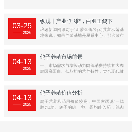
纵观丨产业“升维”，白羽王鸽下
03-25
出“金蛋蛋”
琅琊新闻网讯对于“沂蒙金鸽”链动共富示范基
—— 2026
地来说，如果养殖基地是星系中心，那么散布
于附近村庄的养殖点就像行星环绕。在沂水···
鸽子养殖市场前景
04-13
一、市场需求与增长动力肉鸽消费持续扩大‌肉
—— 2025
鸽因高蛋白、低脂肪的营养特性，契合现代健
康饮食潮流，在餐饮及家庭消费中需求旺盛···
鸽子养殖价值分析
04-13
鸽子营养和药用价值较高，中国古话说“一鸽
—— 2025
胜九鸡”。鸽子的肉、卵、粪均能入药，鸽肉
性平、味咸，具有补肾、益气、养血、祛风、
···