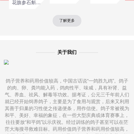
花旗参石斛鸽子汤
了解更多
————
关于我们
————
鸽子营养和药用价值较高，中国古话说“一鸽胜九鸡”。鸽子
的肉、卵、粪均能入药，鸽肉性平、味咸，具有补肾、益
气、养血、祛风、解毒等功效。据考证，公元三千年前人们
就已经开始饲养鸽子，主要是为了食用与观赏，后来又利用
其善于归巢的习性使之传递便条，用作信使。鸽子常被视为
和平、美好、幸福的象征，在一些大型庆典或体育赛事上，
往往要放“和平鸽”以示庆祝。经过训练的鸽子甚至可以在茫
茫大海搜寻救难目标。药用价值鸽子营养和药用价值较高，