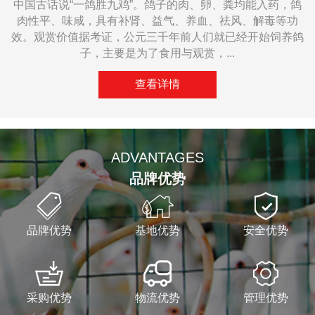
中国古话说“一鸽胜九鸡”。鸽子的肉、卵、粪均能入药，鸽
肉性平、味咸，具有补肾、益气、养血、祛风、解毒等功
效。观赏价值据考证，公元三千年前人们就已经开始饲养鸽
子，主要是为了食用与观赏，...
——
查看详情
——
ADVANTAGES
品牌优势
品牌优势
基地优势
安全优势
采购优势
物流优势
管理优势