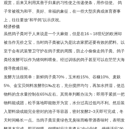
观赏，后来又利用其善于归巢的习性使之传递便条，用作信使。 鸽
子常被视为和平、美好、幸福的象征，在一些大型庆典或体育赛事
上，往往要放“和平鸽”以示庆祝。
经济价值
虽然鸽子粪对于人来说是一个大麻烦，但是在16～18世纪的欧洲却
被当作无价之宝，当时鸽子粪被认为是比农家肥还要有效的肥料。以
至于会有武装警卫守护在鸽子窝的周围，防止小偷偷走鸽子粪。鸽子
粪经发酵可以作为猪饲料喂食。经过训练的鸽子甚至可以在茫茫大海
搜寻救难目标。
发酵方法很简单：新鲜鸽子粪70%，玉米粉15%、谷糠10%、麦麸
5%、金宝贝饲料发酵剂1‰左右，充分搅拌均匀，再加水拌湿，使总
物料的含水量控制在65%左右。其简单判断办法为：即用手紧抓一把
物料能成团，松手落地即能散开为宜，水分过高过低均不利。然后装
入塑料袋或能完全密封的池子等容器，密封发酵2~3天即可完成，冬
天时间略长一点。当鸽子粪呈黄绿色无臭味而略带酒香味时，表明发
酵基本完成，即可饲喂。饲喂时应注意遵从“由少到多，慢慢适应”的