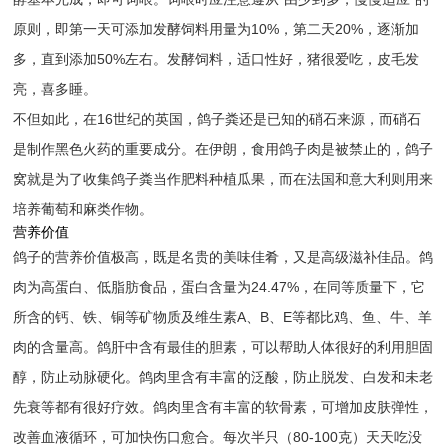
原则，即第一天可添加发酵饲料用量为10%，第二天20%，逐渐加
多，直到添加50%左右。发酵饲料，适口性好，猪很爱吃，皮毛发
亮，喜多睡。
不但如此，在16世纪的英国，鸽子粪还是已知的硝石来源，而硝石
是制作黑色火药的重要成分。在伊朗，食用鸽子肉是被禁止的，鸽子
窝就是为了收集鸽子粪当作肥料种植瓜果，而在法国和意大利则用来
培养葡萄和麻类作物。
营养价值
鸽子的营养价值极高，既是名贵的美味佳肴，又是高级滋补佳品。鸽
肉为高蛋白、低脂肪食品，蛋白含量为24.47%，在同等质量下，它
所含的钙、铁、铜等矿物质及维生素A、B、E等都比鸡、鱼、牛、羊
肉的含量高。鸽肝中含有最佳的胆素，可以帮助人体很好的利用胆固
醇，防止动脉硬化。鸽肉里含有丰富的泛酸，防止脱发、白发和未老
先衰等都有很好疗效。鸽肉里含有丰富的软骨素，可增加皮肤弹性，
改善血液循环，可加快伤口愈合。每次半只（80-100克）天天吃没