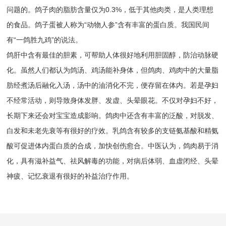
问题的。鸽子肉的脂肪含量仅为0.3%，低于其他肉类，是人类理想
的食品。鸽子蛋被人称为“动物人参”含有丰富的蛋白质。我国民间
有“一鸽胜九鸡”的说法。
鸽肝中含有最佳的胆素，可帮助人体很好地利用胆固醇，防治动脉硬
化。虽然人们都认为鸽汤、鸡汤能补身体，但鸽肉、鸡肉中的大量脂
肪经煮汤后融化入汤，汤中的油消化不完，便存留在体内。若是孕妇
不经常活动，则导致身体发胖、发虚、头晕眼花。不仅对孕妇不好，
长期下来还会对宝宝造成影响。鸽肉中还含有丰富的泛酸，对脱发、
白发和未老先衰等有很好的疗效。乳鸽含有较多的支链氨基酸和精氨
酸可促进体内蛋白质的合成，加快创伤愈合。中医认为，鸽肉易于消
化，具有滋补益气、祛风解毒的功能，对病后体弱、血虚闭经、头晕
神疲、记忆衰退有很好的补益治疗作用。