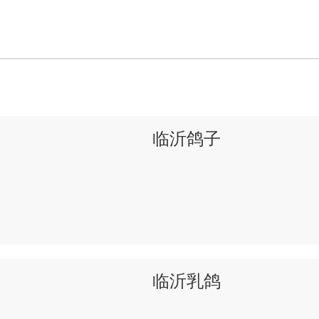
临沂鸽子
临沂乳鸽