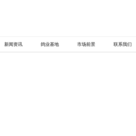
新闻资讯
鸽业基地
市场前景
联系我们