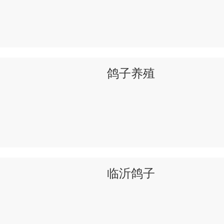
鸽子养殖
临沂鸽子