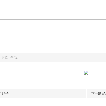
浏览：894次
沂鸽子
下一篇: