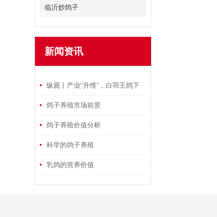
临沂炒鸽子
新闻资讯
纵观丨产业“升维”，白羽王鸽下
出“金蛋蛋”
鸽子养殖市场前景
鸽子养殖价值分析
科学的鸽子养殖
乳鸽的营养价值